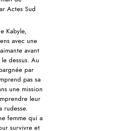
CHRONIQUE
LITTÉRAIRE
ar Actes Sud
HORAIRES
ne Kabyle,
ET
iens avec une
CONTACT
 aimante avant
 le dessus. Au
épargnée par
omprend pas sa
ans une mission
omprendre leur
a rudesse.
ne femme qui a
ur survivre et