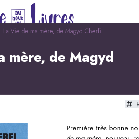
La Vie de ma mère, de Magyd Cherfi
a mère, de Magyd
R
Première très bonne no
de ma mère
, nouveau r