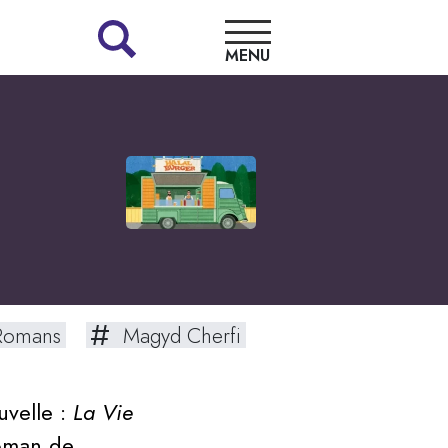
MENU
LA
LIBRAIRIE
NOS
COUPS
DE
CŒUR
omans
Magyd Cherfi
RENCONTRES
uvelle :
La Vie
oman de