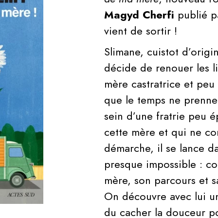
Magyd Cherfi
publié p
vient de sortir !
Slimane, cuistot d’origi
décide de renouer les l
mère castratrice et peu
que le temps ne prenne
sein d’une fratrie peu 
cette mère et qui ne c
démarche, il se lance d
presque impossible : c
mère, son parcours et s
On découvre avec lui u
du cacher la douceur po