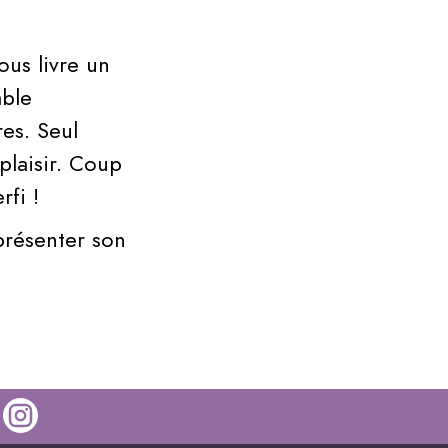
ous livre un
able
es. Seul
plaisir. Coup
fi !
présenter son