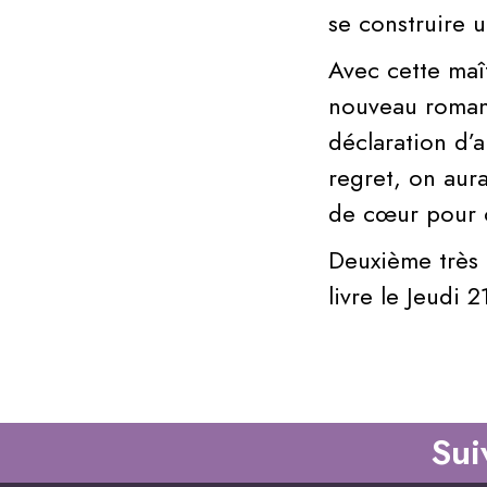
se construire 
Avec cette maît
nouveau roman
déclaration d’
regret, on aur
de cœur pour c
Deuxième très 
livre le Jeudi 2
Sui