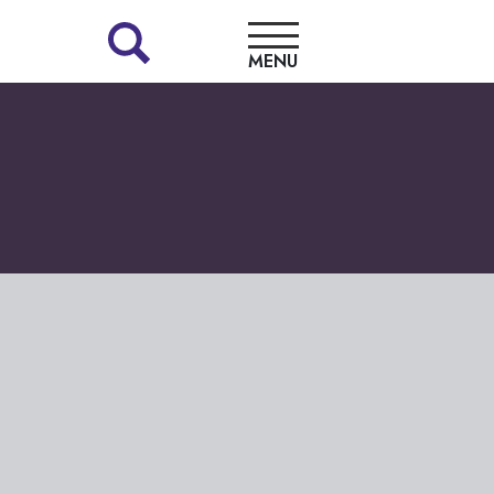
MENU
LA
LIBRAIRIE
NOS
COUPS
DE
CŒUR
RENCONTRES