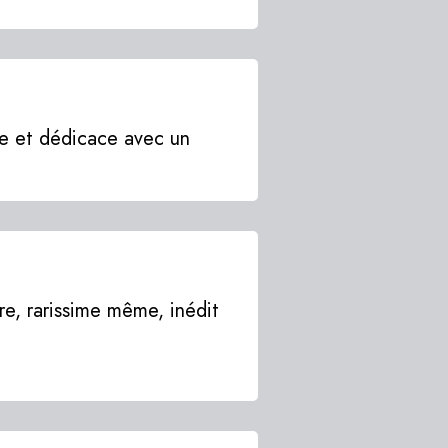
CHRONIQUE
LITTÉRAIRE
HORAIRES
ET
re et dédicace avec un
CONTACT
are, rarissime même, inédit