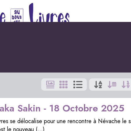
aka Sakin - 18 Octobre 2025
livres se délocalise pour une rencontre à Névache le
est le nouveau (…)