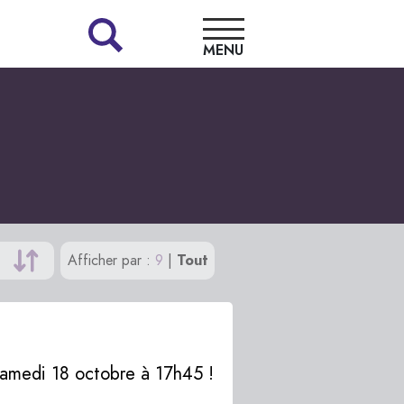
MENU
LA
LIBRAIRIE
NOS
COUPS
DE
Afficher par :
9
|
Tout
CŒUR
RENCONTRES
 samedi 18 octobre à 17h45 !