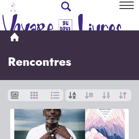
Rencontres
Afficher
par
:
9
|
Tout
1
>
2