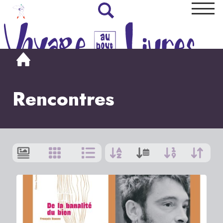
Rencontres
Afficher
par
:
9
|
Tout