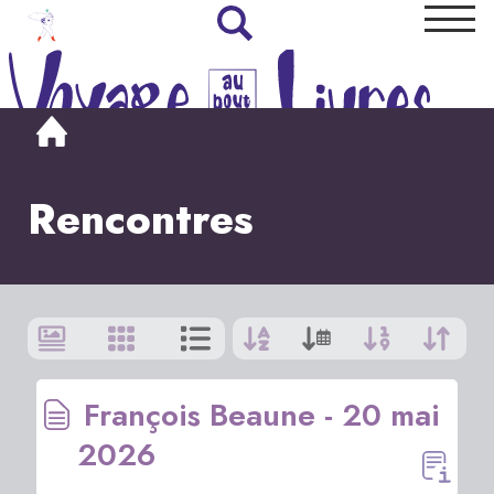
Rencontres
Afficher
par
:
9
|
Tout
1
François Beaune - 20 mai
>
2026
2