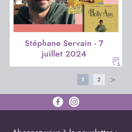
Stéphane Servain - 7
juillet 2024
>
1
2