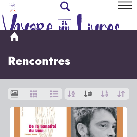
Rencontres
Afficher
par
:
9
|
Tout
1
>
2