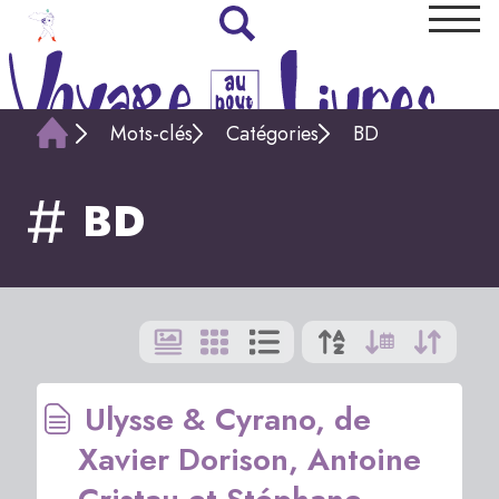
Mots-clés
Catégories
BD
BD
Ulysse & Cyrano, de
Xavier Dorison, Antoine