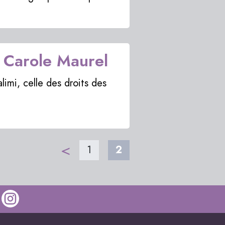
CHRONIQUE
LITTÉRAIRE
HORAIRES
 Carole Maurel
ET
CONTACT
limi, celle des droits des
<
1
2