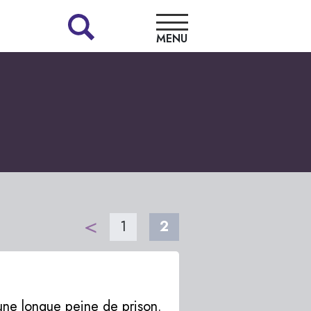
MENU
LA
LIBRAIRIE
NOS
COUPS
DE
CŒUR
<
1
2
RENCONTRES
une longue peine de prison.