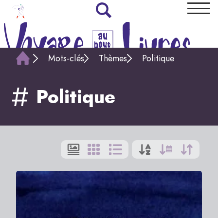
Mots-clés
Thèmes
Politique
Politique
Affi
par
:
9
|
Tout
<
1
2