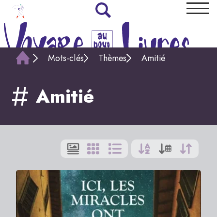
Mots-clés
Thèmes
Amitié
Amitié
Affi
par
:
9
|
Tou