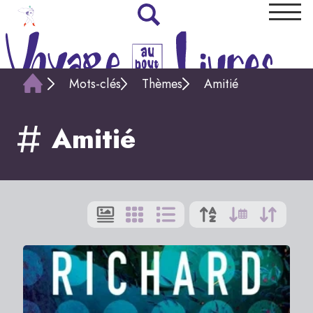
Mots-clés
Thèmes
Amitié
Amitié
Affi
par
:
9
|
Tout
1
>
2