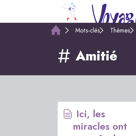
Mots-clés
Thèmes
Amitié
Ici, les
miracles ont