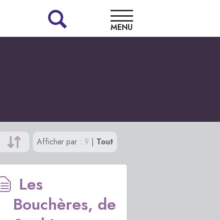
MENU
LA
LIBRAIRIE
NOS
COUPS
DE
Afficher par :
9
|
Tout
CŒUR
Les
RENCONTRES
Bouchères, de