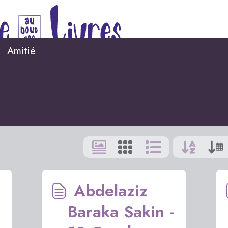
Amitié
Abdelaziz
Baraka Sakin -